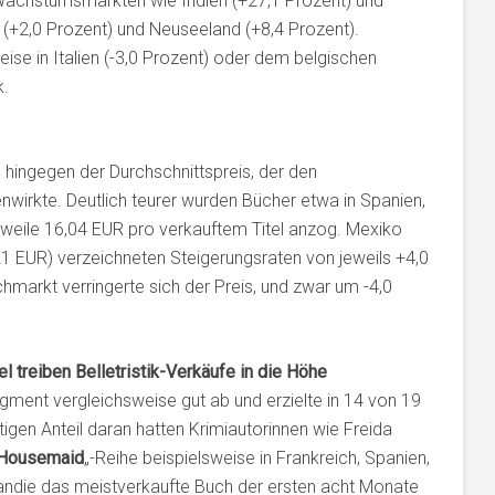
Wachstumsmärkten wie Indien (+27,1 Prozent) und
n (+2,0 Prozent) und Neuseeland (+8,4 Prozent).
ise in Italien (-3,0 Prozent) oder dem belgischen
k.
 hingegen der Durchschnittspreis, der den
nwirkte. Deutlich teurer wurden Bücher etwa in Spanien,
rweile 16,04 EUR pro verkauftem Titel anzog. Mexiko
1 EUR) verzeichneten Steigerungsraten von jeweils +4,0
hmarkt verringerte sich der Preis, und zwar um -4,0
el treiben Belletristik-Verkäufe in die Höhe
Segment vergleichsweise gut ab und erzielte in 14 von 19
gen Anteil daran hatten Krimiautorinnen wie Freida
Housemaid
„-Reihe beispielsweise in Frankreich, Spanien,
ndie das meistverkaufte Buch der ersten acht Monate