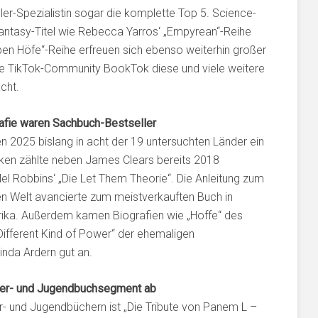
ller-Spezialistin sogar die komplette Top 5. Science-
tasy-Titel wie Rebecca Yarros‘ „Empyrean“-Reihe
ben Höfe“-Reihe erfreuen sich ebenso weiterhin großer
 die TikTok-Community BookTok diese und viele weitere
cht.
afie waren Sachbuch-Bestseller
 2025 bislang in acht der 19 untersuchten Länder ein
ken zählte neben James Clears bereits 2018
 Robbins‘ „Die Let Them Theorie“. Die Anleitung zum
en Welt avancierte zum meistverkauften Buch in
frika. Außerdem kamen Biografien wie „Hoffe“ des
Different Kind of Power“ der ehemaligen
inda Ardern gut an.
nder- und Jugendbuchsegment ab
er- und Jugendbüchern ist „Die Tribute von Panem L –