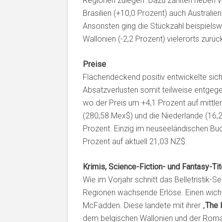
Regionen zulegen. Dazu zählten neben 
Brasilien (+10,0 Prozent) auch Australie
Ansonsten ging die Stückzahl beispielswe
Wallonien (-2,2 Prozent) vielerorts zurüc
Preise
Flächendeckend positiv entwickelte sich
Absatzverlusten somit teilweise entgege
wo der Preis um +4,1 Prozent auf mittle
(280,58 Mex$) und die Niederlande (16,2
Prozent. Einzig im neuseeländischen Buc
Prozent auf aktuell 21,03 NZ$.
Krimis, Science-Fiction- und Fantasy-Tit
Wie im Vorjahr schnitt das Belletristik-
Regionen wachsende Erlöse. Einen wichti
McFadden. Diese landete mit ihrer „
The 
dem belgischen Wallonien und der Roma