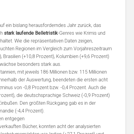
auf ein bislang herausforderndes Jahr zurück, das
ch
stark laufende Belletristik
-Genres wie Krimis und
nhaltet. Wie die repräsentativen Daten zeigen,
suchten Regionen im Vergleich zum Vorjahreszeitraum
), Brasilien (+10,8 Prozent), Kolumbien (+9,6 Prozent)
Zuwächse besonders stark aus.
annien, mit jeweils 186 Millionen bzw. 115 Millionen
nnerhalb der Auswertung, beendeten die ersten acht
inus von -0,8 Prozent bzw. -0,4 Prozent. Auch die
Prozent), die deutschsprachige Schweiz (-0,9 Prozent)
n Einbußen. Den größten Rückgang gab es in der
andie (-4,4 Prozent).
ten entgegen
verkauften Bücher, konnten acht der analysierten