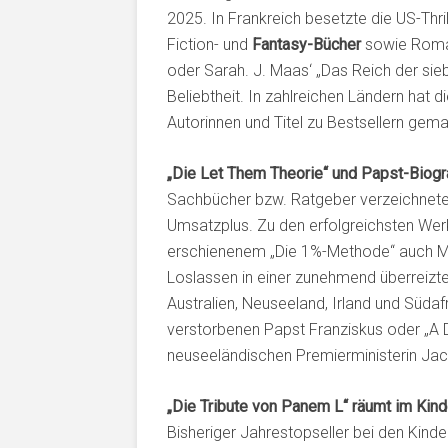
2025. In Frankreich besetzte die US-Thri
Fiction- und
Fantasy-Bücher
sowie Roman
oder Sarah. J. Maas‘ „Das Reich der sie
Beliebtheit. In zahlreichen Ländern hat
Autorinnen und Titel zu Bestsellern gema
„Die Let Them Theorie“ und Papst-Biogr
Sachbücher bzw. Ratgeber verzeichneten
Umsatzplus. Zu den erfolgreichsten Wer
erschienenem „Die 1%-Methode“ auch Mel
Loslassen in einer zunehmend überreizt
Australien, Neuseeland, Irland und Süda
verstorbenen Papst Franziskus oder „A 
neuseeländischen Premierministerin Jac
„Die Tribute von Panem L“ räumt im Ki
Bisheriger Jahrestopseller bei den Kind