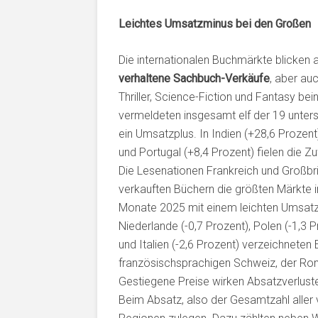
Leichtes Umsatzminus bei den Großen
Die internationalen Buchmärkte blicken 
verhaltene Sachbuch-Verkäufe
, aber au
Thriller, Science-Fiction und Fantasy bei
vermeldeten insgesamt elf der 19 unter
ein Umsatzplus. In Indien (+28,6 Prozent
und Portugal (+8,4 Prozent) fielen die 
Die Lesenationen Frankreich und Großbrit
verkauften Büchern die größten Märkte i
Monate 2025 mit einem leichten Umsatzm
Niederlande (-0,7 Prozent), Polen (-1,3 
und Italien (-2,6 Prozent) verzeichnete
französischsprachigen Schweiz, der Rom
Gestiegene Preise wirken Absatzverlus
Beim Absatz, also der Gesamtzahl aller 