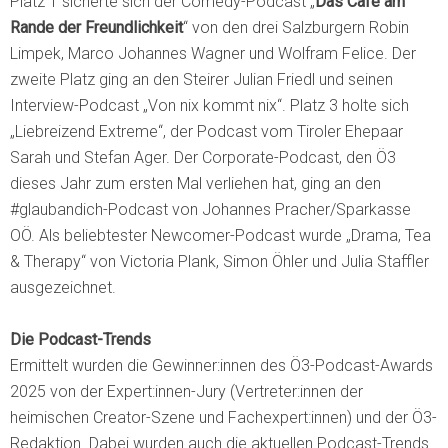
Platz 1 sicherte sich der Comedy-Podcast „
Das Café am
Rande der Freundlichkeit
“ von den drei Salzburgern Robin
Limpek, Marco Johannes Wagner und Wolfram Felice. Der
zweite Platz ging an den Steirer Julian Friedl und seinen
Interview-Podcast „Von nix kommt nix“. Platz 3 holte sich
„Liebreizend Extreme“, der Podcast vom Tiroler Ehepaar
Sarah und Stefan Ager. Der Corporate-Podcast, den Ö3
dieses Jahr zum ersten Mal verliehen hat, ging an den
#glaubandich-Podcast von Johannes Pracher/Sparkasse
OÖ. Als beliebtester Newcomer-Podcast wurde „Drama, Tea
& Therapy“ von Victoria Plank, Simon Öhler und Julia Staffler
ausgezeichnet.
Die Podcast-Trends
Ermittelt wurden die Gewinner:innen des Ö3-Podcast-Awards
2025 von der Expert:innen-Jury (Vertreter:innen der
heimischen Creator-Szene und Fachexpert:innen) und der Ö3-
Redaktion. Dabei wurden auch die aktuellen Podcast-Trends