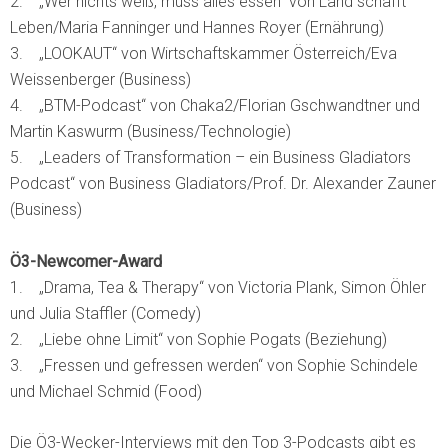
2. „Wer nichts weiß, muss alles essen“ von Land schafft
Leben/Maria Fanninger und Hannes Royer (Ernährung)
3. „LOOKAUT“ von Wirtschaftskammer Österreich/Eva
Weissenberger (Business)
4. „BTM-Podcast“ von Chaka2/Florian Gschwandtner und
Martin Kaswurm (Business/Technologie)
5. „Leaders of Transformation – ein Business Gladiators
Podcast“ von Business Gladiators/Prof. Dr. Alexander Zauner
(Business)
Ö3-Newcomer-Award
1. „Drama, Tea & Therapy“ von Victoria Plank, Simon Öhler
und Julia Staffler (Comedy)
2. „Liebe ohne Limit“ von Sophie Pogats (Beziehung)
3. „Fressen und gefressen werden“ von Sophie Schindele
und Michael Schmid (Food)
Die Ö3-Wecker-Interviews mit den Top 3-Podcasts gibt es