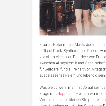
Fräulein Peter macht Musik, die nicht nur
trifft auf Rock, Synthpop und Folklore–
vor allem eines klar: Das Herz von Fräul
zwischen Alltagskomik und Gesellschafts
für Selfcare, für die Freiheit von Allta
ausgelassenes Feiern und lebendig sein!
Was bleibt, wenn man mit 86 auf sein Le
Frage mit „
Hoppalas“
– einem warmherzi
Vertrauen und die kleinen Stolpersteine
dem Amadeus-prämierten Songwriter-Duo