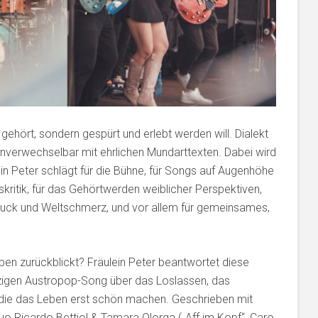
 gehört, sondern gespürt und erlebt werden will. Dialekt
 unverwechselbar mit ehrlichen Mundarttexten. Dabei wird
ein Peter schlägt für die Bühne, für Songs auf Augenhöhe
kritik, für das Gehörtwerden weiblicher Perspektiven,
gsdruck und Weltschmerz, und vor allem für gemeinsames,
ben zurückblickt? Fräulein Peter beantwortet diese
gen Austropop-Song über das Loslassen, das
, die das Leben erst schön machen. Geschrieben mit
 Ricardo Bettiol & Tamara Olorga („Aff im Kopf“, Caro