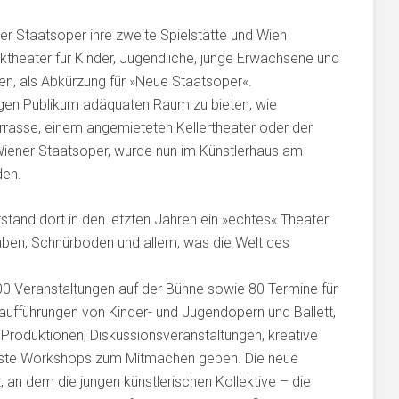
r Staatsoper ihre zweite Spielstätte und Wien
theater für Kinder, Jugendliche, junge Erwachsene und
en, als Abkürzung für »Neue Staatsoper«.
en Publikum adäquaten Raum zu bieten, wie
errasse, einem angemieteten Kellertheater oder der
ener Staatsoper, wurde nun im Künstlerhaus am
den.
and dort in den letzten Jahren ein »echtes« Theater
raben, Schnürboden und allem, was die Welt des
 100 Veranstaltungen auf der Bühne sowie 80 Termine für
ufführungen von Kinder- und Jugendopern und Ballett,
Produktionen, Diskussionsveranstaltungen, kreative
chste Workshops zum Mitmachen geben. Die neue
t, an dem die jungen künstlerischen Kollektive – die