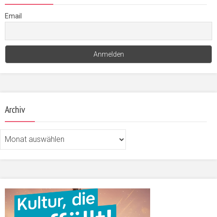
Email
Archiv
Archiv