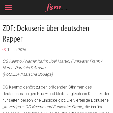
ZDF: Dokuserie über deutschen
Rapper
1. Juni 2026
OG Keemo / Name: Karim Joel Martin, Funkvater Frank /
Name: Dominic D’Amato
(Foto:ZDF/Maïscha Souaga)
OG Keemo gehört zu den prägenden Stimmen des
deutschsprachigen Rap – und bleibt zugleich ein Künstler, der
nur selten persönliche Einblicke gibt. Die vierteilige Dokuserie
„
In Vertigo – OG Keemo und Funkvater Frank
„, die ihn über