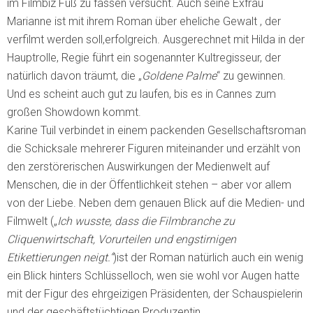
im Filmbiz Fuß zu fassen versucht. Auch seine Exfrau
Marianne ist mit ihrem Roman über eheliche Gewalt , der
verfilmt werden soll,erfolgreich. Ausgerechnet mit Hilda in der
Hauptrolle, Regie führt ein sogenannter Kultregisseur, der
natürlich davon träumt, die „
Goldene Palme
“ zu gewinnen.
Und es scheint auch gut zu laufen, bis es in Cannes zum
großen Showdown kommt.
Karine Tuil verbindet in einem packenden Gesellschaftsroman
die Schicksale mehrerer Figuren miteinander und erzählt von
den zerstörerischen Auswirkungen der Medienwelt auf
Menschen, die in der Öffentlichkeit stehen – aber vor allem
von der Liebe. Neben dem genauen Blick auf die Medien- und
Filmwelt („
Ich wusste, dass die Filmbranche zu
Cliquenwirtschaft, Vorurteilen und engstirnigen
Etikettierungen neigt.“
)ist der Roman natürlich auch ein wenig
ein Blick hinters Schlüsselloch, wen sie wohl vor Augen hatte
mit der Figur des ehrgeizigen Präsidenten, der Schauspielerin
und der geschäftstüchtigen Produzentin.