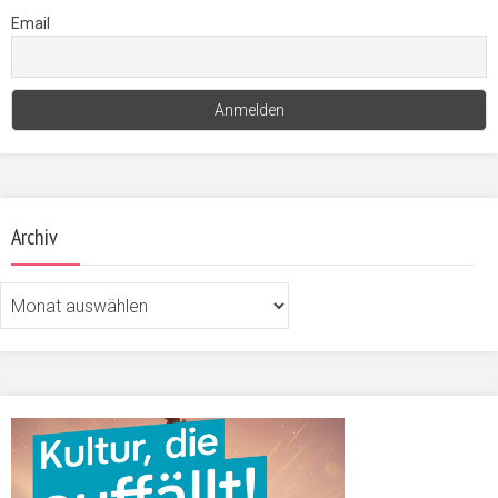
Email
Archiv
Archiv