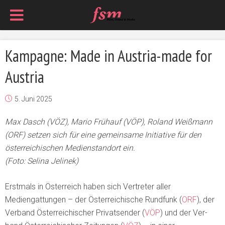
Kampagne: Made in Austria-made for
Austria
5. Juni 2025
Max Dasch (VÖZ), Mario Frühauf (VÖP), Roland Weißmann
(ORF) setzen sich für eine gemeinsame Initiative für den
österreichischen Medienstandort ein.
(Foto: Selina Jelinek)
Erstmals in Österreich haben sich Vertreter aller
Mediengattungen – der Öster­reichische Rundfunk (
ORF
), der
Verband Österreichischer Privatsender (
VÖP
) und der Ver­