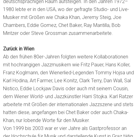
deutschsprachigen Raum aufsteigen. In den Jahren 1972–
1980 lebte er in den USA, wo der gefragte Studio- und Live-
Musiker mit Größen wie Chaka Khan, Jeremy Steig, Joe
Chambers, Eddie Gomez, Chet Baker, Ray Mantilla, Bob
Mintzer oder Steve Grossman zusammenarbeitete.
Zurück in Wien
Ab den frühen 80er-Jahren folgten weitere Kollaborationen
mit hochrangigen Jazzmusikern wie Fritz Pauer, Hans Koller,
Franz Koglmann, den Wienerlied-Legenden Tommy Hojsa und
Karl Hodina, Art Farmer, Lee Konitz, Clark Terry, Dan Wall, Sal
Nistico, Eddie Lockjaw Davis oder auch mit seinem Cousin,
dem Wiener World- und Jazzkünstler Harri Stojka. Karl Ratzer
arbeitete mit Größen der internationalen Jazzszene und stets
hatten diese, angefangen bei Chet Baker oder auch Chaka-
Khan, nur lobende Worte für den Musiker.
Von 1999 bis 2003 war er vier Jahre als Gastprofessor an
der Hochschule für Musik und darstellende Kunst in Graz tätig