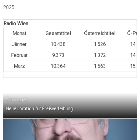
2025
Radio Wien
Monat
Gesamttitel
Österreichtitel
Ö-Pro
Jänner
10.438
1.526
14.6
Februar
9.373
1.372
14.5
März
10.364
1.563
15.0
Previous post
Neue Location für Preisverleihung