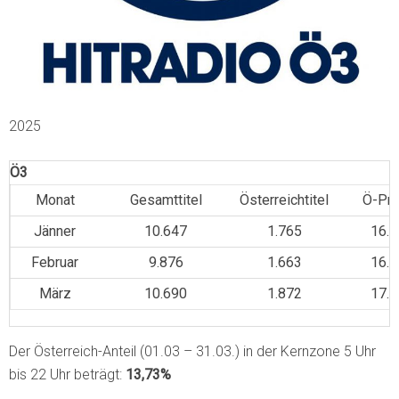
2025
Ö3
Monat
Gesamttitel
Österreichtitel
Ö-Pro
Jänner
10.647
1.765
16.5
Februar
9.876
1.663
16.9
März
10.690
1.872
17.5
Der Österreich-Anteil (01.03 – 31.03.) in der Kernzone 5 Uhr
bis 22 Uhr beträgt:
13,73%