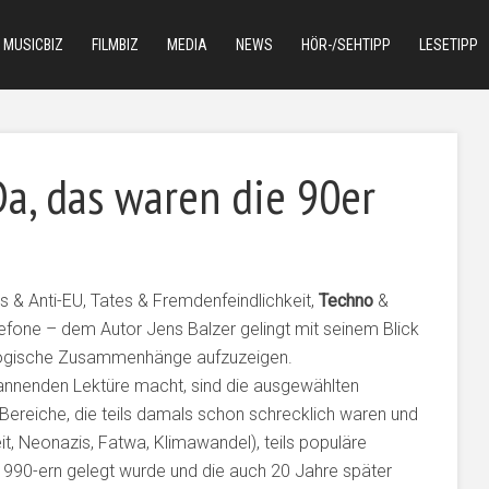
MUSICBIZ
FILMBIZ
MEDIA
NEWS
HÖR-/SEHTIPP
LESETIPP
a, das waren die 90er
ls & Anti-EU, Tates & Fremdenfeindlichkeit,
Techno
&
fone – dem Autor Jens Balzer gelingt mit seinem Blick
nd logische Zusammenhänge aufzuzeigen.
annenden Lektüre macht, sind die ausgewählten
 Bereiche, die teils damals schon schrecklich waren und
t, Neonazis, Fatwa, Klimawandel), teils populäre
1990-ern gelegt wurde und die auch 20 Jahre später