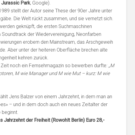
,
Jurassic Park
, Google).
989 stellt der Autor seine These der 90er Jahre unter
gäbe. Die Welt rückt zusammen, und sie vernetzt sich.
werden geknüpft, die ersten Suchmaschinen
m Soundtrack der Wiedervereinigung, Neonfarben
towierungen erobern den Mainstream, das Arschgeweih
de. Aber unter der heiteren Oberfläche brechen alte
ngenheit kehren zurück.
r Zeit noch ein Fernsehmagazin so bewerben durfte:
„M
toren, M wie Manager und M wie Mut – kurz: M wie
ählt Jens Balzer von einem Jahrzehnt, in dem man an
oes» – und in dem doch auch ein neues Zeitalter der
 beginnt.
s Jahrzehnt der Freiheit (Rowohlt Berlin) Euro 28,-